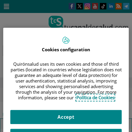
Este
Este
Este
Este
Enlace
Enlace
E
enlace
enlace
enlace
enlace
a
a
a
se
se
se
se
una
una
u
Saltar
abrirá
abrirá
abrirá
abrirá
aplicación
aplicación
a
al
en
en
en
en
externa.
externa.
e
contenido
una
una
una
una
ventana
ventana
ventana
ventana
nueva.
nueva.
nueva.
nueva.
Cookies configuration
Quirónsalud uses its own cookies and those of third
parties (located in countries whose legislation does not
guarantee an adequate level of data protection) for
user authentication, statistical analysis, improving
DESTACADOS
services and showing personalised advertising
through the analysis of your navigation. For more
ola de calor
verano
sol
hidratación
salud mental
information, please see our
Política de Cookies
|
ETIQUETA
INICIO
Accept
La voz del
especialista