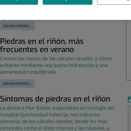
Jiménez Díaz, nos explica los tratamientos para los
cólicos nefríticos, y cómo ayudan a aliviar el dolor
agudo
SEGUIR LEYENDO...
Piedras en el riñón, más
frecuentes en verano
Conoce las causas de los cálculos renales, y cómo
evitarlos mediante una buena hidratación y una
alimentación equilibrada
SEGUIR LEYENDO...
Síntomas de piedras en el riñón
La doctora Pilar Bahilo, especialista en Urología del
Hospital Quirónsalud Valencia, nos indica los
síntomas de los cálculos renales, desde los más
conocidos como el dolor intenso y las náuseas, a