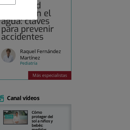
Seguridad
infantil en el
agua: claves
para prevenir
accidentes
Raquel Fernández
Martínez
Pediatría
Más
especialistas
Canal vídeos
Cómo
proteger del
sol a niños y
bebés:
medidas