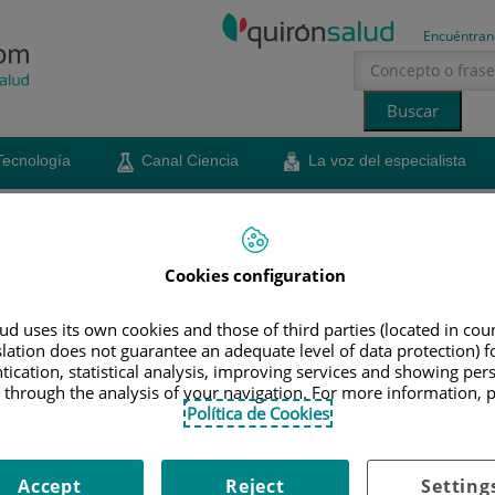
Encuéntran
Tecnología
Canal Ciencia
La voz del especialista
erano
sol
Cookies configuration
d uses its own cookies and those of third parties (located in co
slation does not guarantee an adequate level of data protection) f
tication, statistical analysis, improving services and showing per
Cólicos renales: cómo tratar este
 through the analysis of your navigation. For more information, 
Política de Cookies
dolor intenso
La doctora Carmen González Enguita, jefa de
Urología del Hospital Universitario Fundación
Accept
Reject
Setting