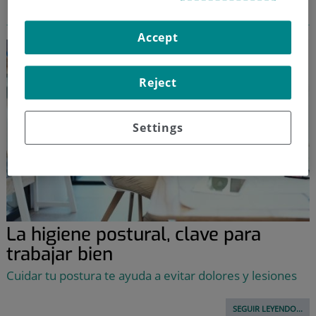
codo tenista
Accept
Reject
Settings
La higiene postural, clave para
trabajar bien
Cuidar tu postura te ayuda a evitar dolores y lesiones
SEGUIR LEYENDO...