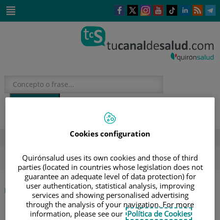
Este
Este
Este
Este
Enlace
Enlace
E
enlace
enlace
enlace
enlace
a
a
a
se
se
se
se
una
una
u
Saltar
abrirá
abrirá
abrirá
abrirá
aplicación
aplicación
a
al
en
en
en
en
externa.
externa.
e
contenido
una
una
una
una
ventana
ventana
ventana
ventana
nueva.
nueva.
nueva.
nueva.
Cookies configuration
DESTACADOS
ola de calor
verano
sol
Quirónsalud uses its own cookies and those of third
parties (located in countries whose legislation does not
guarantee an adequate level of data protection) for
user authentication, statistical analysis, improving
|
ETIQUETA
INICIO
services and showing personalised advertising
through the analysis of your navigation. For more
information, please see our
Política de Cookies