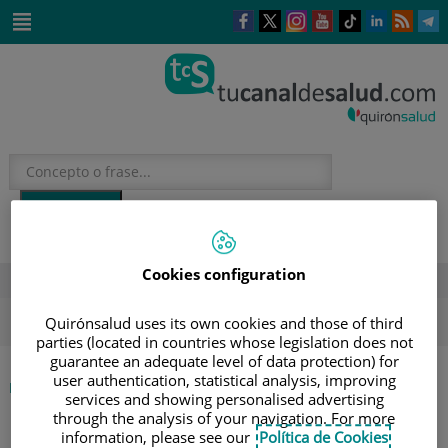
Este
Este
Este
Este
Enlace
Enlace
E
enlace
enlace
enlace
enlace
a
a
a
se
se
se
se
una
una
u
Saltar
abrirá
abrirá
abrirá
abrirá
aplicación
aplicación
a
al
en
en
en
en
externa.
externa.
e
contenido
una
una
una
una
ventana
ventana
ventana
ventana
nueva.
nueva.
nueva.
nueva.
Cookies configuration
DESTACADOS
ola de calor
verano
sol
Quirónsalud uses its own cookies and those of third
parties (located in countries whose legislation does not
guarantee an adequate level of data protection) for
user authentication, statistical analysis, improving
|
ETIQUETA
INICIO
services and showing personalised advertising
through the analysis of your navigation. For more
information, please see our
Política de Cookies