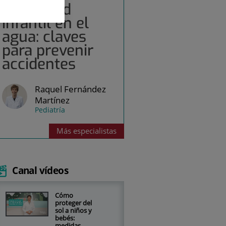
Seguridad
infantil en el
agua: claves
para prevenir
accidentes
Raquel Fernández
Martínez
Pediatría
Más
especialistas
Canal vídeos
Cómo
proteger del
sol a niños y
bebés:
medidas