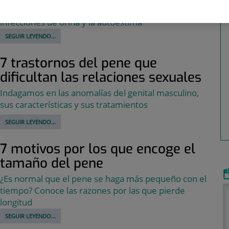
gran repercusión en el sexo, la higiene, las
infecciones de orina y la autoestima
SEGUIR LEYENDO...
7 trastornos del pene que
dificultan las relaciones sexuales
Indagamos en las anomalías del genital masculino,
sus características y sus tratamientos
SEGUIR LEYENDO...
7 motivos por los que encoge el
tamaño del pene
¿Es normal que el pene se haga más pequeño con el
tiempo? Conoce las razones por las que pierde
longitud
SEGUIR LEYENDO...