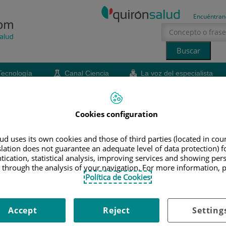
Encuéntran
Tecnología
Canal Ciencia
La voz del especialista
erano
sol
hidratación
salud mental
Cookies configuration
d uses its own cookies and those of third parties (located in co
slation does not guarantee an adequate level of data protection) f
tication, statistical analysis, improving services and showing per
 through the analysis of your navigation. For more information, 
Política de Cookies
Pene enterrado: cuando el
problema no es el tamaño del
pene
Accept
Reject
Setting
También llamada pene oculto, esta afección tiene