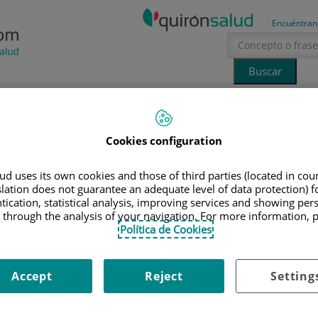
Encuéntran
Tecnología
Canal Ciencia
La voz del especialista
Cookies configuration
erano
sol
d uses its own cookies and those of third parties (located in co
slation does not guarantee an adequate level of data protection) f
tication, statistical analysis, improving services and showing per
 through the analysis of your navigation. For more information, 
Política de Cookies
¿Qué es el neumotórax?
Accept
Reject
Setting
El doctor Andrés Varela de Ugarte, especialista en
Cirugía Torácica, nos explica en qué consiste el
neumotórax, sus causas, síntomas y posibles