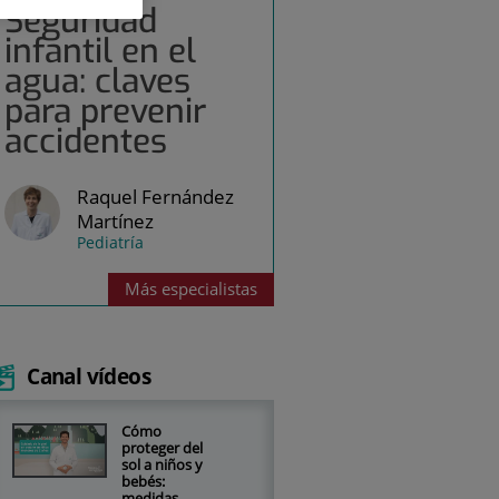
Seguridad
infantil en el
agua: claves
para prevenir
accidentes
Raquel Fernández
Martínez
Pediatría
Más
especialistas
Canal vídeos
Cómo
proteger del
sol a niños y
bebés:
medidas