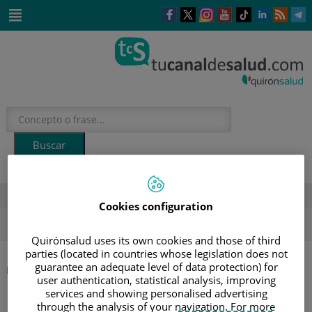
Este
Este
Este
Este
Enlace
Enlace
E
enlace
enlace
enlace
enlace
a
a
a
se
se
se
se
una
una
u
Saltar
abrirá
abrirá
abrirá
abrirá
aplicación
aplicación
a
al
en
en
en
en
externa.
externa.
e
contenido
una
una
una
una
ventana
ventana
ventana
ventana
nueva.
nueva.
nueva.
nueva.
DESTACADOS
Cookies configuration
ola de calor
verano
sol
Quirónsalud uses its own cookies and those of third
parties (located in countries whose legislation does not
guarantee an adequate level of data protection) for
|
ETIQUETA
INICIO
user authentication, statistical analysis, improving
services and showing personalised advertising
through the analysis of your navigation. For more