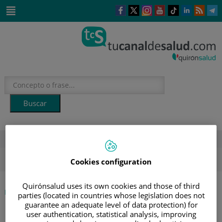
Este
Este
Este
Este
Enlace
Enlace
E
enlace
enlace
enlace
enlace
a
a
a
se
se
se
se
una
una
u
Saltar
abrirá
abrirá
abrirá
abrirá
aplicación
aplicación
a
al
en
en
en
en
externa.
externa.
e
contenido
una
una
una
una
ventana
ventana
ventana
ventana
nueva.
nueva.
nueva.
nueva.
DESTACADOS
ola de calor
verano
sol
Cookies configuration
Quirónsalud uses its own cookies and those of third
|
ETIQUETA
INICIO
parties (located in countries whose legislation does not
guarantee an adequate level of data protection) for
user authentication, statistical analysis, improving