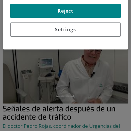
para bebés y niños. ¡Una guía completa de cómo
actuar!
Reject
SEGUIR LEYENDO...
Settings
Señales de alerta después de un
accidente de tráfico
El doctor Pedro Rojas, coordinador de Urgencias del