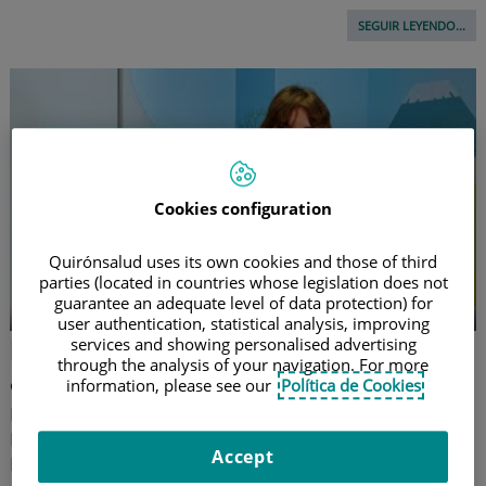
SEGUIR LEYENDO...
Cookies configuration
Quirónsalud uses its own cookies and those of third
parties (located in countries whose legislation does not
guarantee an adequate level of data protection) for
user authentication, statistical analysis, improving
Paso a paso en caso de
services and showing personalised advertising
through the analysis of your navigation. For more
atragantamiento de bebés y niños
information, please see our
Política de Cookies
La doctora Rosa Hernández Palomo, especialista en
Pediatría del Hospital Universitario Quirónsalud
Accept
Madrid, muestra cómo hacer la maniobra de Heimlich