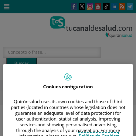
Este
Este
Este
Este
Enlace
Enlace
E
enlace
enlace
enlace
enlace
a
a
a
se
se
se
se
una
una
u
Saltar
abrirá
abrirá
abrirá
abrirá
aplicación
aplicación
a
al
en
en
en
en
externa.
externa.
e
contenido
una
una
una
una
ventana
ventana
ventana
ventana
nueva.
nueva.
nueva.
nueva.
DESTACADOS
Cookies configuration
ola de calor
verano
sol
Quirónsalud uses its own cookies and those of third
parties (located in countries whose legislation does not
guarantee an adequate level of data protection) for
|
ETIQUETA
INICIO
user authentication, statistical analysis, improving
services and showing personalised advertising
through the analysis of your navigation. For more
information, please see our
Política de Cookies