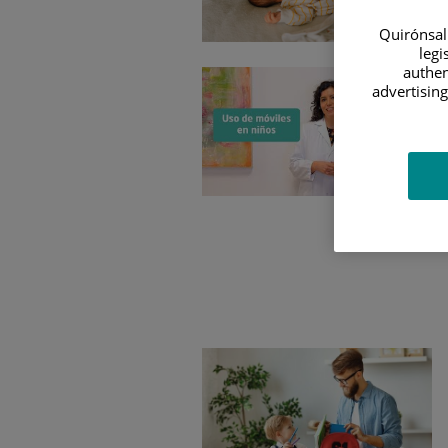
Quirónsalu
legi
authen
advertising