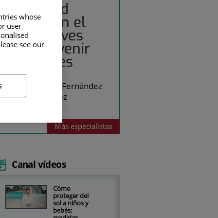
Seguridad
untries whose
infantil en el
or user
agua: claves
sonalised
para prevenir
please see our
accidentes
s
Raquel Fernández
Martínez
Pediatría
Más
especialistas
Canal vídeos
Cómo
proteger del
sol a niños y
bebés:
medidas