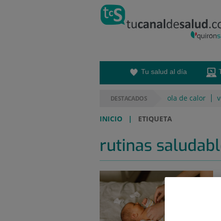
Saltar
al
contenido
Tu salud al día
ola de calor
v
DESTACADOS
INICIO
|
ETIQUETA
rutinas saludab