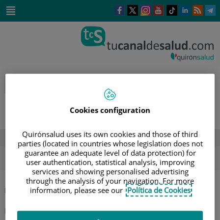
Saltar al contenido
Este
Este
Este
Este
Enlace
Enlace
E
enlace
enlace
enlace
enlace
a
a
a
se
se
se
se
una
una
u
Saltar
abrirá
abrirá
abrirá
abrirá
aplicación
aplicación
a
al
en
en
en
en
externa.
externa.
e
contenido
una
una
una
una
ventana
ventana
ventana
ventana
nueva.
nueva.
nueva.
nueva.
Cookies configuration
Quirónsalud uses its own cookies and those of third
DESTACADOS
parties (located in countries whose legislation does not
guarantee an adequate level of data protection) for
ola de calor
verano
sol
user authentication, statistical analysis, improving
services and showing personalised advertising
through the analysis of your navigation. For more
information, please see our
Política de Cookies
|
INICIO
AGENDA
|
CHARLA "CUIDADOS AL RECIÉN NACIDO" EN EL
HOSPITAL QUIRÓNSALUD BIZKAIA