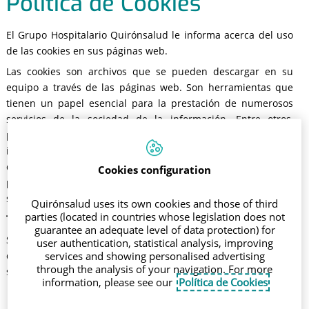
Política de Cookies
El Grupo Hospitalario Quirónsalud le informa acerca del uso
de las cookies en sus páginas web.
Las cookies son archivos que se pueden descargar en su
equipo a través de las páginas web. Son herramientas que
tienen un papel esencial para la prestación de numerosos
servicios de la sociedad de la información. Entre otros,
permiten a una página web almacenar y recuperar
información sobre los hábitos de navegación de un usuario o
de su equipo y, dependiendo de la información obtenida, se
Cookies configuration
pueden utilizar para reconocer al usuario y mejorar el
servicio ofrecido.
Quirónsalud uses its own cookies and those of third
parties (located in countries whose legislation does not
Tipos de cookies
guarantee an adequate level of data protection) for
Según quien sea la entidad que gestione el dominio desde
user authentication, statistical analysis, improving
donde se envían las cookies y trate los datos que se obtengan
services and showing personalised advertising
through the analysis of your navigation. For more
se pueden distinguir:
information, please see our
Política de Cookies
Cookies propias:
Son aquéllas que se envían al equipo terminal
del usuario desde un equipo o dominio gestionado por el propio