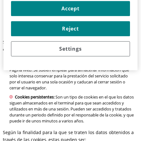
editor y desde el que se presta el servicio solicitado por el usuario.
Accept
Cookies de terceros:
Son aquéllas que se envían al equipo
terminal del usuario desde un equipo o dominio que no es
gestionado por el editor, sino por otra entidad que trata los datos
Reject
obtenidos través de las cookies.
Según el plazo de tiempo que permanecen activadas en el
Settings
equipo terminal podemos distinguir:
Cookies de sesión:
Son un tipo de cookies diseñadas para
recabar y almacenar datos mientras el usuario accede a una
Página Web. Se suelen emplear para almacenar información que
solo interesa conservar para la prestación del servicio solicitado
por el usuario en una sola ocasión y caducan al cerrar sesión o
cerrar el navegador.
Cookies persistentes:
Son un tipo de cookies en el que los datos
siguen almacenados en el terminal para que sean accedidos y
utilizados en más de una sesión. Pueden ser accedidos y tratados
durante un periodo definido por el responsable de la cookie, y que
puede ir de unos minutos a varios años.
Según la finalidad para la que se traten los datos obtenidos a
través de las cookies, estas pueden ser: