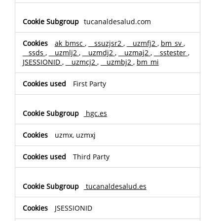
tucanaldesalud.com
ak_bmsc
,
__ssuzjsr2
,
__uzmfj2
,
bm_sv
,
__ssds
,
__uzmlj2
,
__uzmdj2
,
__uzmaj2
,
__sstester
,
JSESSIONID
,
__uzmcj2
,
__uzmbj2
,
bm_mi
First Party
hgc.es
uzmx, uzmxj
Third Party
tucanaldesalud.es
JSESSIONID