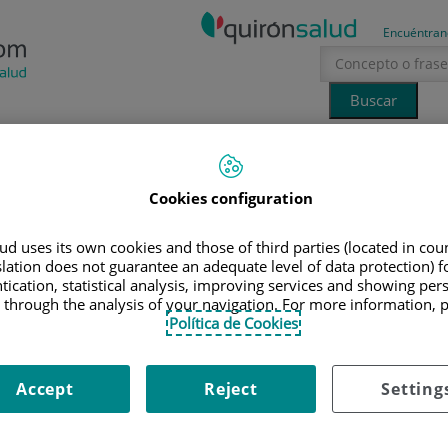
Encuéntran
Tecnología
Canal Ciencia
La voz del especialista
Cookies configuration
erano
sol
hidratación
salud mental
I HIJ@, LA DIABETES Y YO”
d uses its own cookies and those of third parties (located in co
slation does not guarantee an adequate level of data protection) f
la diabetes y yo”
tication, statistical analysis, improving services and showing per
 through the analysis of your navigation. For more information, 
Política de Cookies
n Jiménez Díaz
26 de septiembre de 2018
Accept
Reject
Setting
el apoyo del Hospital Universitario Fundación Jiménez Díaz,