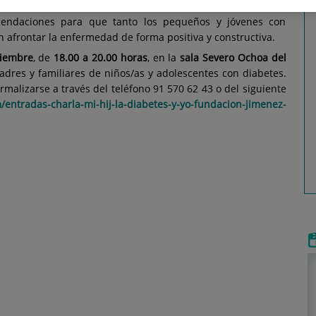
betes y yo"
, una sesión práctica y participativa en la que se
mendaciones para que tanto los pequeños y jóvenes con
 afrontar la enfermedad de forma positiva y constructiva.
tiembre
, de
18.00 a 20.00 horas
, en la
sala Severo Ochoa del
madres y familiares de niños/as y adolescentes con diabetes.
rmalizarse a través del teléfono 91 570 62 43 o del siguiente
/entradas-charla-mi-hij-la-diabetes-y-yo-fundacion-jimenez-