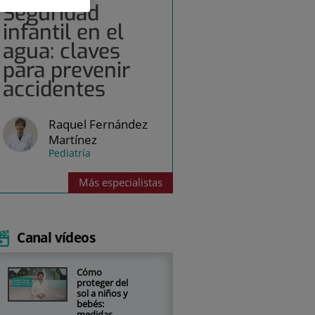
Seguridad
infantil en el
agua: claves
para prevenir
accidentes
Raquel Fernández
Martínez
Pediatría
Más
especialistas
Canal vídeos
Cómo
proteger del
sol a niños y
bebés:
medidas