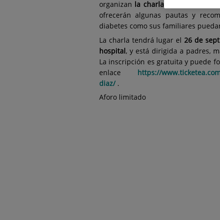
organizan
la charla "Mi hij@, la dia
ofrecerán algunas pautas y reco
diabetes como sus familiares puedan
La charla tendrá lugar el
26 de sep
hospital
, y está dirigida a padres, 
La inscripción es gratuita y puede fo
enlace
https://www.ticketea.com
diaz/
.
Aforo limitado