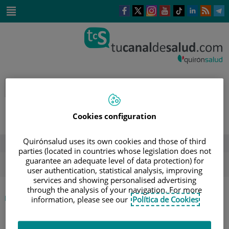
Saltar al contenido
Este
Este
Este
Este
Enlace
Enlace
E
enlace
enlace
enlace
enlace
a
a
a
se
se
se
se
una
una
u
Saltar
abrirá
abrirá
abrirá
abrirá
aplicación
aplicación
a
al
en
en
en
en
externa.
externa.
e
contenido
una
una
una
una
ventana
ventana
ventana
ventana
nueva.
nueva.
nueva.
nueva.
Cookies configuration
Quirónsalud uses its own cookies and those of third
DESTACADOS
parties (located in countries whose legislation does not
guarantee an adequate level of data protection) for
ola de calor
verano
sol
user authentication, statistical analysis, improving
services and showing personalised advertising
through the analysis of your navigation. For more
|
INICIO
AGENDA
information, please see our
Política de Cookies
|
CHARLA EN EL HOSPITAL QUIRÓNSALUD BIZKAIA