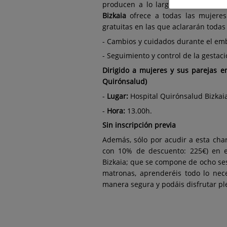
producen a lo largo del embarazo.
Bizkaia
ofrece a todas las mujeres
gratuitas en las que aclararán todas
- Cambios y cuidados durante el em
- Seguimiento y control de la gestac
Dirigido a mujeres y sus parejas e
Quirónsalud)
-
Lugar:
Hospital Quirónsalud Bizkaia 
-
Hora:
13.00h.
Sin inscripción previa
Además, sólo por acudir a esta cha
con 10% de descuento: 225€) en e
Bizkaia; que se compone de ocho ses
matronas, aprenderéis todo lo nec
manera segura y podáis disfrutar p