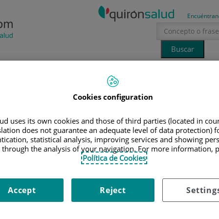
Encuéntran
Tecnología
Canal Ciencia
La voz del especialista
Cookies configuration
erano
sol
EGUIMIENTO Y CONTROL DEL EMBARAZO
d uses its own cookies and those of third parties (located in co
slation does not guarantee an adequate level of data protection) f
nto y control del embarazo
tication, statistical analysis, improving services and showing per
 through the analysis of your navigation. For more information, 
Política de Cookies
a las 13:00 horas.
1 de diciembre de 2015
Accept
Reject
Setting
amente os haréis muchas preguntas sobre los cambios que se