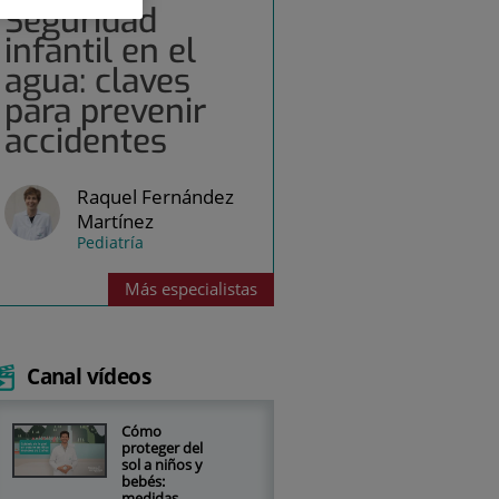
Seguridad
infantil en el
agua: claves
para prevenir
accidentes
Raquel Fernández
Martínez
Pediatría
Más
especialistas
Canal vídeos
Cómo
proteger del
sol a niños y
bebés:
medidas