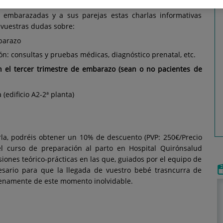
 Por ello, el equipo de matronas de
Hospital
Quirónsalud
 embarazadas y a sus parejas estas charlas informativas
 vuestras dudas sobre:
barazo
ión: consultas y pruebas médicas, diagnóstico prenatal, etc.
n el tercer trimestre de embarazo (sean o no pacientes de
(edificio A2-2ª planta)
rla, podréis obtener un 10% de descuento (PVP: 250€/Precio
l curso de preparación al parto en Hospital Quirónsalud
iones teórico-prácticas en las que, guiados por el equipo de
esario para que la llegada de vuestro bebé trasncurra de
lenamente de este momento inolvidable.