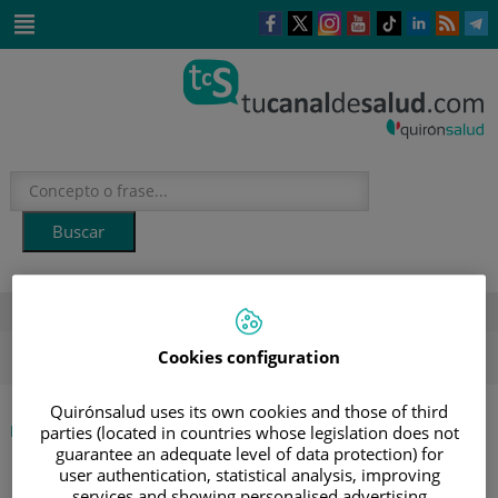
Saltar al contenido
Este
Este
Este
Este
Enlace
Enlace
E
enlace
enlace
enlace
enlace
a
a
a
se
se
se
se
una
una
u
Saltar
abrirá
abrirá
abrirá
abrirá
aplicación
aplicación
a
al
en
en
en
en
externa.
externa.
e
contenido
una
una
una
una
ventana
ventana
ventana
ventana
nueva.
nueva.
nueva.
nueva.
DESTACADOS
ola de calor
verano
sol
Cookies configuration
Quirónsalud uses its own cookies and those of third
|
INICIO
AGENDA
parties (located in countries whose legislation does not
guarantee an adequate level of data protection) for
|
ESCUELA DE PACIENTES NEUMOLÓGICOS: TABACO
user authentication, statistical analysis, improving
services and showing personalised advertising