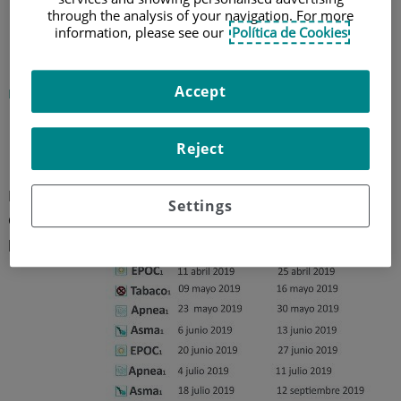
through the analysis of your navigation. For more
Escuela de pacientes
information, please see our
Política de Cookies
neumológicos: Tabaco
Accept
Hospital Universitario Quirónsalud Madrid
9 de mayo de 2019
Reject
La Escuela
Settings
de
pacientes