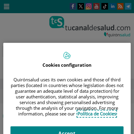
Saltar al contenido
Este
Este
Este
Este
Enlace
Enlace
E
enlace
enlace
enlace
enlace
a
a
a
se
se
se
se
una
una
u
Saltar
abrirá
abrirá
abrirá
abrirá
aplicación
aplicación
a
al
en
en
en
en
externa.
externa.
e
contenido
una
una
una
una
ventana
ventana
ventana
ventana
nueva.
nueva.
nueva.
nueva.
Cookies configuration
Quirónsalud uses its own cookies and those of third
DESTACADOS
parties (located in countries whose legislation does not
guarantee an adequate level of data protection) for
ola de calor
verano
sol
user authentication, statistical analysis, improving
services and showing personalised advertising
through the analysis of your navigation. For more
information, please see our
Política de Cookies
|
INICIO
AGENDA
|
JORNADA DE LACTANCIA MATERNA Y PORTEO
Accept