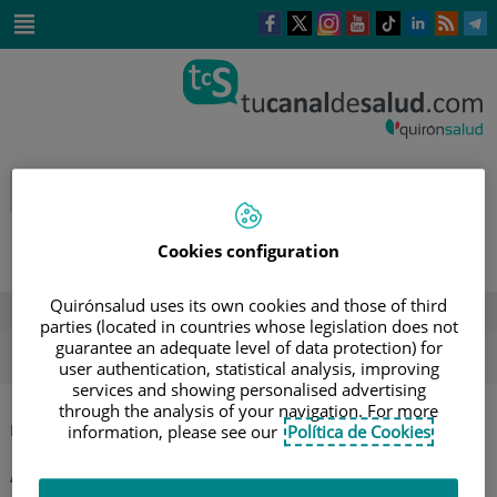
Saltar al contenido
Este
Este
Este
Este
Enlace
Enlace
E
enlace
enlace
enlace
enlace
a
a
a
se
se
se
se
una
una
u
Saltar
abrirá
abrirá
abrirá
abrirá
aplicación
aplicación
a
al
en
en
en
en
externa.
externa.
e
contenido
una
una
una
una
ventana
ventana
ventana
ventana
nueva.
nueva.
nueva.
nueva.
Cookies configuration
Quirónsalud uses its own cookies and those of third
DESTACADOS
parties (located in countries whose legislation does not
guarantee an adequate level of data protection) for
ola de calor
verano
sol
user authentication, statistical analysis, improving
services and showing personalised advertising
through the analysis of your navigation. For more
|
INICIO
AGENDA
information, please see our
Política de Cookies
|
JORNADAS DE INFORMACIÓN Y PREVENCIÓN DEL
ALCOHOLISMO