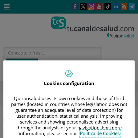
Saltar al contenido
Este
Este
Este
Este
Enlace
Enlace
E
enlace
enlace
enlace
enlace
a
a
a
se
se
se
se
una
una
u
Saltar
abrirá
abrirá
abrirá
abrirá
aplicación
aplicación
a
al
en
en
en
en
externa.
externa.
e
contenido
una
una
una
una
ventana
ventana
ventana
ventana
nueva.
nueva.
nueva.
nueva.
Cookies configuration
DESTACADOS
ola de calor
verano
sol
Quirónsalud uses its own cookies and those of third
parties (located in countries whose legislation does not
guarantee an adequate level of data protection) for
user authentication, statistical analysis, improving
|
INICIO
AGENDA
services and showing personalised advertising
|
¿SER MADRE DESPUÉS DE UN CÁNCER? SESIÓN
through the analysis of your navigation. For more
INFORMATIVA EN QUIRÓNSALUD PARA PACIENTES
information, please see our
Política de Cookies
ONCOLÓGICAS