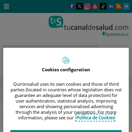
Saltar al contenido
Este
Este
Este
Este
Enlace
Enlace
E
enlace
enlace
enlace
enlace
a
a
a
se
se
se
se
una
una
u
Saltar
abrirá
abrirá
abrirá
abrirá
aplicación
aplicación
a
al
en
en
en
en
externa.
externa.
e
contenido
una
una
una
una
ventana
ventana
ventana
ventana
nueva.
nueva.
nueva.
nueva.
Cookies configuration
DESTACADOS
Quirónsalud uses its own cookies and those of third
parties (located in countries whose legislation does not
ola de calor
verano
sol
guarantee an adequate level of data protection) for
user authentication, statistical analysis, improving
services and showing personalised advertising
through the analysis of your navigation. For more
|
|
PELIGROS DE LA PIEL FRENTE AL SOL
INICIO
AGENDA
information, please see our
Política de Cookies