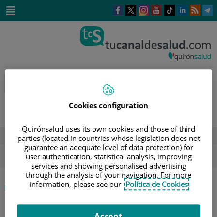
Saltar al contenido
Este
Este
Este
Este
Enlace
Enlace
E
enlace
enlace
enlace
enlace
a
a
a
se
se
se
se
una
una
u
Saltar
abrirá
abrirá
abrirá
abrirá
aplicación
aplicación
a
al
en
en
en
en
externa.
externa.
e
contenido
una
una
una
una
ventana
ventana
ventana
ventana
nueva.
nueva.
nueva.
nueva.
Cookies configuration
Quirónsalud uses its own cookies and those of third
DESTACADOS
parties (located in countries whose legislation does not
guarantee an adequate level of data protection) for
ola de calor
verano
sol
user authentication, statistical analysis, improving
services and showing personalised advertising
through the analysis of your navigation. For more
information, please see our
Política de Cookies
|
|
REVISIÓN GRATUITA DE LUNARES
INICIO
AGENDA
Accept