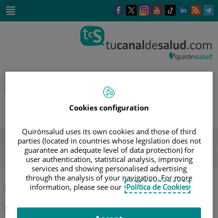
Saltar al contenido
Este
Este
Este
Este
Enlace
Enlace
E
enlace
enlace
enlace
enlace
a
a
a
se
se
se
se
una
una
u
Saltar
abrirá
abrirá
abrirá
abrirá
aplicación
aplicación
a
al
en
en
en
en
externa.
externa.
e
contenido
una
una
una
una
ventana
ventana
ventana
ventana
nueva.
nueva.
nueva.
nueva.
Cookies configuration
Quirónsalud uses its own cookies and those of third
DESTACADOS
parties (located in countries whose legislation does not
guarantee an adequate level of data protection) for
ola de calor
verano
sol
user authentication, statistical analysis, improving
services and showing personalised advertising
through the analysis of your navigation. For more
information, please see our
Política de Cookies
|
INICIO
AGENDA
|
TALLER DE CUIDADOS - CUIDANDO A NUESTROS
MAYORES