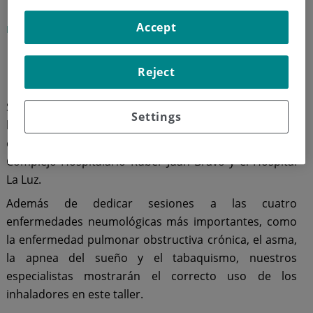
Taller de inhaladores
Accept
Hospital Universitario Quirónsalud Madrid
3 de octubre de 2019
Reject
Se trata de una de las actividades que forma parte de
Settings
la Escuela de pacientes neumológicos organizada por
el Hospital Universitario Quirónsalud Madrid, el
Complejo Hospitalario Ruber Juan Bravo y el Hospital
La Luz.
Además de dedicar sesiones a las cuatro
enfermedades neumológicas más importantes, como
la enfermedad pulmonar obstructiva crónica, el asma,
la apnea del sueño y el tabaquismo, nuestros
especialistas mostrarán el correcto uso de los
inhaladores en este taller.