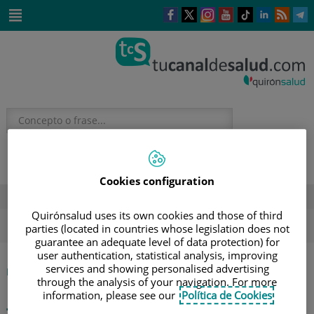
Saltar al contenido
Este
Este
Este
Este
Enlace
Enlace
E
enlace
enlace
enlace
enlace
a
a
a
se
se
se
se
una
una
u
Saltar
abrirá
abrirá
abrirá
abrirá
aplicación
aplicación
a
al
en
en
en
en
externa.
externa.
e
contenido
una
una
una
una
ventana
ventana
ventana
ventana
nueva.
nueva.
nueva.
nueva.
Cookies configuration
DESTACADOS
Quirónsalud uses its own cookies and those of third
ola de calor
verano
sol
parties (located in countries whose legislation does not
guarantee an adequate level of data protection) for
user authentication, statistical analysis, improving
services and showing personalised advertising
|
|
TALLER DE INHALADORES
INICIO
AGENDA
through the analysis of your navigation. For more
information, please see our
Política de Cookies