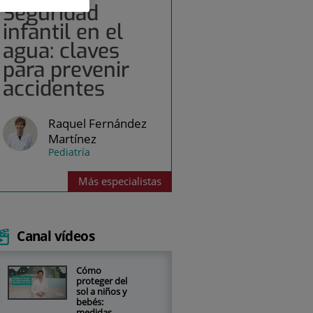
Seguridad
infantil en el
agua: claves
para prevenir
accidentes
Raquel Fernández
Martínez
Pediatría
Más
especialistas
Canal vídeos
Cómo
proteger del
sol a niños y
bebés:
medidas