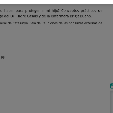
o hacer para proteger a mi hijo? Conceptos prácticos de
go del Dr. Isidre Casals y de la enfermera Brigit Bueno.
eneral de Catalunya. Sala de Reuniones de las consultas externas de
3 93