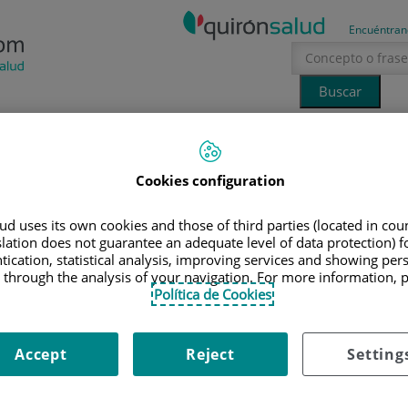
Encuéntran
Tecnología
Canal Ciencia
La voz del especialista
Cookies configuration
erano
sol
 PREVENCIÓN INFANTIL PARA PADRES Y MADRES
d uses its own cookies and those of third parties (located in co
slation does not guarantee an adequate level of data protection) f
tication, statistical analysis, improving services and showing per
ción infantil para padres y
 through the analysis of your navigation. For more information, 
Política de Cookies
Accept
Reject
Setting
e Catalunya
24 de enero de 2019