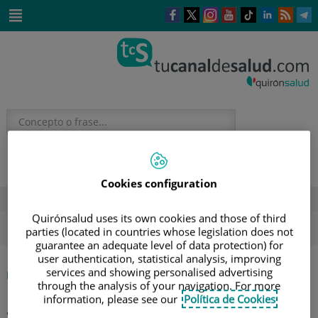
Saltar al contenido
Este
Este
Este
Este
Enlace
Enlace
E
enlace
enlace
enlace
enlace
a
a
a
se
se
se
se
una
una
u
Saltar
abrirá
abrirá
abrirá
abrirá
aplicación
aplicación
a
al
en
en
en
en
externa.
externa.
e
contenido
una
una
una
una
ventana
ventana
ventana
ventana
nueva.
nueva.
nueva.
nueva.
Cookies configuration
DESTACADOS
Quirónsalud uses its own cookies and those of third
ola de calor
verano
sol
parties (located in countries whose legislation does not
guarantee an adequate level of data protection) for
user authentication, statistical analysis, improving
services and showing personalised advertising
|
INICIO
CANAL VÍDEOS
through the analysis of your navigation. For more
information, please see our
Política de Cookies