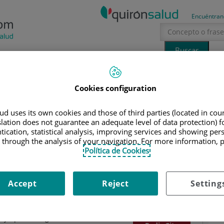
Encuéntran
Tecnología
Canal Ciencia
La voz del especialista
Cookies configuration
erano
sol
d uses its own cookies and those of third parties (located in co
IONALES
|
CARLOS MORENO SANZ
slation does not guarantee an adequate level of data protection) f
tication, statistical analysis, improving services and showing per
 through the analysis of your navigation. For more information, 
arlos Moreno Sanz
Política de Cookies
rugía General y del Aparato Digestivo
Accept
Reject
Setting
o Sanz
l y Aparato Digestivo