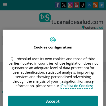
Saltar al contenido
Este
Este
Este
Este
Enlace
Enlace
E
enlace
enlace
enlace
enlace
a
a
a
se
se
se
se
una
una
u
Saltar
abrirá
abrirá
abrirá
abrirá
aplicación
aplicación
a
al
en
en
en
en
externa.
externa.
e
contenido
una
una
una
una
ventana
ventana
ventana
ventana
nueva.
nueva.
nueva.
nueva.
Cookies configuration
Quirónsalud uses its own cookies and those of third
parties (located in countries whose legislation does not
DESTACADOS
guarantee an adequate level of data protection) for
user authentication, statistical analysis, improving
ola de calor
verano
sol
services and showing personalised advertising
through the analysis of your navigation. For more
information, please see our
Política de Cookies
|
INICIO
DIRECTORIO DE PROFESIONALES
|
CATI DE PACO MATALLANA
Accept