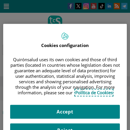
Saltar al contenido
Este
Este
Este
Este
Enlace
Enlace
E
enlace
enlace
enlace
enlace
a
a
a
se
se
se
se
una
una
u
Saltar
abrirá
abrirá
abrirá
abrirá
aplicación
aplicación
a
al
en
en
en
en
externa.
externa.
e
contenido
una
una
una
una
ventana
ventana
ventana
ventana
nueva.
nueva.
nueva.
nueva.
Cookies configuration
Quirónsalud uses its own cookies and those of third
parties (located in countries whose legislation does not
guarantee an adequate level of data protection) for
user authentication, statistical analysis, improving
services and showing personalised advertising
DESTACADOS
through the analysis of your navigation. For more
ola de calor
verano
sol
information, please see our
Política de Cookies
Accept
|
INICIO
DIRECTORIO DE PROFESIONALES
|
ENRIQUE ARAMENDIA SALVADOR