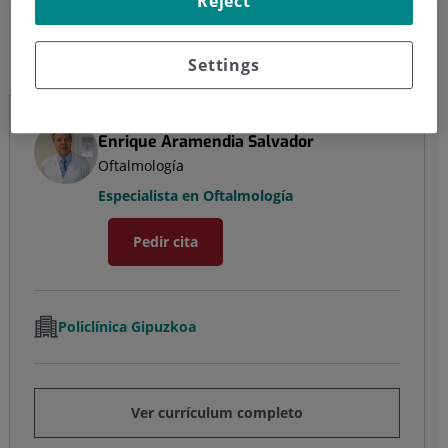
Reject
Enrique Aramendia Salvador
Settings
Oftalmología
Enrique Aramendia Salvador
Oftalmología
Especialista en Oftalmología
Pedir cita
Policlínica Gipuzkoa
Ver currículum completo