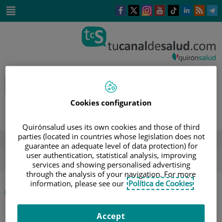
Saltar al contenido
Este
Este
Este
Este
Enlace
Enlace
E
enlace
enlace
enlace
enlace
a
a
a
se
se
se
se
una
una
u
Saltar
abrirá
abrirá
abrirá
abrirá
aplicación
aplicación
a
al
en
en
en
en
externa.
externa.
e
contenido
una
una
una
una
ventana
ventana
ventana
ventana
nueva.
nueva.
nueva.
nueva.
Cookies configuration
Quirónsalud uses its own cookies and those of third
parties (located in countries whose legislation does not
DESTACADOS
guarantee an adequate level of data protection) for
user authentication, statistical analysis, improving
ola de calor
verano
sol
services and showing personalised advertising
through the analysis of your navigation. For more
information, please see our
Política de Cookies
|
INICIO
DIRECTORIO DE PROFESIONALES
|
JAIME MASJUAN VALLEJO
Accept