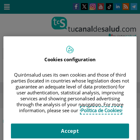
Saltar al contenido
Este
Este
Este
Este
Enlace
Enlace
E
enlace
enlace
enlace
enlace
a
a
a
se
se
se
se
una
una
u
Saltar
abrirá
abrirá
abrirá
abrirá
aplicación
aplicación
a
al
en
en
en
en
externa.
externa.
e
contenido
una
una
una
una
ventana
ventana
ventana
ventana
nueva.
nueva.
nueva.
nueva.
Cookies configuration
Quirónsalud uses its own cookies and those of third
parties (located in countries whose legislation does not
guarantee an adequate level of data protection) for
DESTACADOS
user authentication, statistical analysis, improving
ola de calor
verano
sol
services and showing personalised advertising
through the analysis of your navigation. For more
information, please see our
Política de Cookies
|
INICIO
DIRECTORIO DE PROFESIONALES
|
JESÚS MARÍA PANDO PINTO
Accept