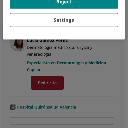
Reject
Lucía Gámez Pérez
Settings
Dermatología médico-quirúrgica y venereología
Lucía Gámez Pérez
Dermatología médico-quirúrgica y
venereología
Especialista en Dermatología y Medicina
Capilar
Pedir cita
Hospital Quirónsalud Valencia