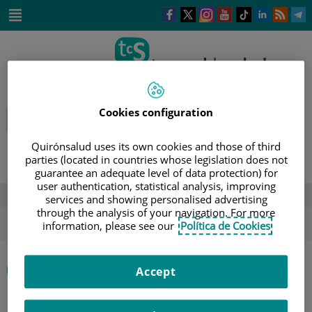
Saltar al contenido
Este
Este
Este
Este
Enlace
Enlace
E
enlace
enlace
enlace
enlace
a
a
a
se
se
se
se
una
una
u
Saltar
abrirá
abrirá
abrirá
abrirá
aplicación
aplicación
a
al
en
en
en
en
externa.
externa.
e
contenido
una
una
una
una
ventana
ventana
ventana
ventana
nueva.
nueva.
nueva.
nueva.
Cookies configuration
Quirónsalud uses its own cookies and those of third
parties (located in countries whose legislation does not
guarantee an adequate level of data protection) for
user authentication, statistical analysis, improving
DESTACADOS
services and showing personalised advertising
through the analysis of your navigation. For more
ola de calor
verano
sol
information, please see our
Política de Cookies
|
INICIO
DIRECTORIO DE PROFESIONALES
Accept
|
LUCÍA GÁMEZ PÉREZ