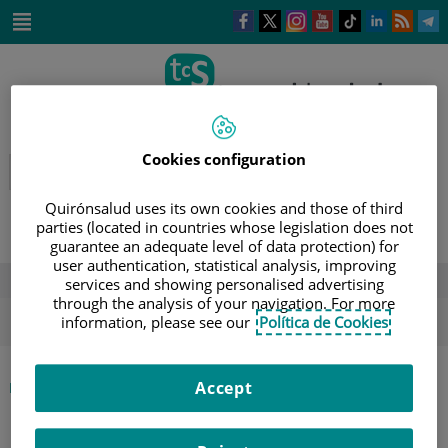
Saltar al contenido
Este
Este
Este
Este
Enlace
Enlace
E
enlace
enlace
enlace
enlace
a
a
a
se
se
se
se
una
una
u
Saltar
abrirá
abrirá
abrirá
abrirá
aplicación
aplicación
a
al
en
en
en
en
externa.
externa.
e
contenido
una
una
una
una
ventana
ventana
ventana
ventana
nueva.
nueva.
nueva.
nueva.
Cookies configuration
Quirónsalud uses its own cookies and those of third
parties (located in countries whose legislation does not
guarantee an adequate level of data protection) for
user authentication, statistical analysis, improving
DESTACADOS
services and showing personalised advertising
through the analysis of your navigation. For more
ola de calor
verano
sol
information, please see our
Política de Cookies
|
Accept
INICIO
DIRECTORIO DE PROFESIONALES
|
MARCO ANTONIO ACOSTA REVELES