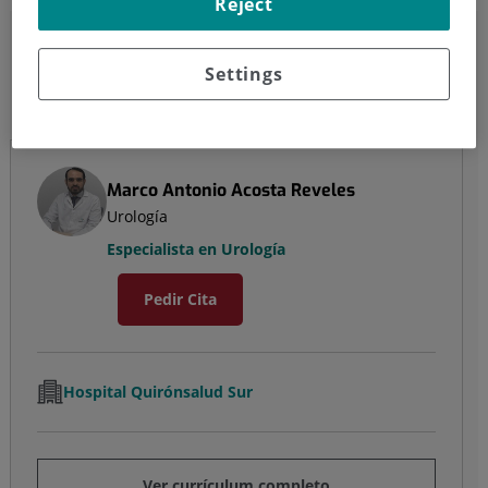
Reject
Marco Antonio Acosta
Reveles
Settings
Urología
Marco Antonio Acosta Reveles
Urología
Especialista en Urología
Pedir Cita
Hospital Quirónsalud Sur
Ver currículum completo