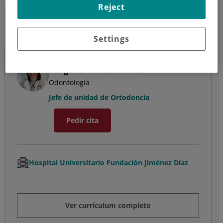
Reject
Margarita Varela Morales
Odontología
Settings
Margarita Varela Morales
Odontología
Jefe de unidad de Ortodoncia
Pedir cita
Hospital Universitario Fundación Jiménez Díaz
Ver currículum completo