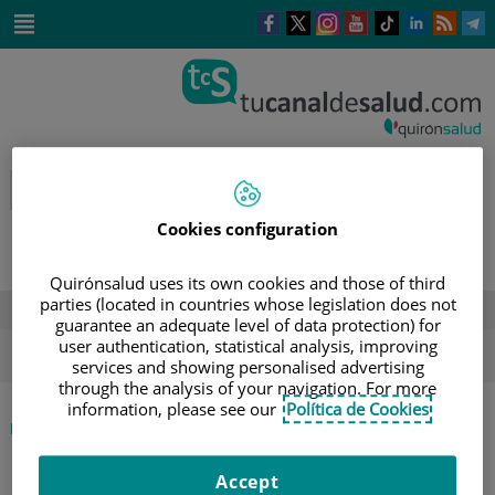
Saltar al contenido
Este
Este
Este
Este
Enlace
Enlace
E
enlace
enlace
enlace
enlace
a
a
a
se
se
se
se
una
una
u
Saltar
abrirá
abrirá
abrirá
abrirá
aplicación
aplicación
a
al
en
en
en
en
externa.
externa.
e
contenido
una
una
una
una
ventana
ventana
ventana
ventana
nueva.
nueva.
nueva.
nueva.
Cookies configuration
Quirónsalud uses its own cookies and those of third
parties (located in countries whose legislation does not
DESTACADOS
guarantee an adequate level of data protection) for
user authentication, statistical analysis, improving
ola de calor
verano
sol
services and showing personalised advertising
through the analysis of your navigation. For more
information, please see our
Política de Cookies
|
INICIO
DIRECTORIO DE PROFESIONALES
|
MARÍA ARACELI GARCÍA TORRES
Accept