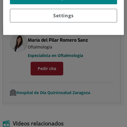
María del Pilar Romero Sanz
Settings
Oftalmología
María del Pilar Romero Sanz
Oftalmología
Especialista en Oftalmología
Pedir cita
Hospital de Día Quirónsalud Zaragoza
Vídeos relacionados