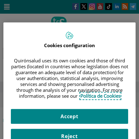
Saltar al contenido
Este
Este
Este
Este
Enlace
Enlace
E
enlace
enlace
enlace
enlace
a
a
a
se
se
se
se
una
una
u
Saltar
abrirá
abrirá
abrirá
abrirá
aplicación
aplicación
a
al
en
en
en
en
externa.
externa.
e
contenido
una
una
una
una
ventana
ventana
ventana
ventana
nueva.
nueva.
nueva.
nueva.
Cookies configuration
Quirónsalud uses its own cookies and those of third
parties (located in countries whose legislation does not
guarantee an adequate level of data protection) for
user authentication, statistical analysis, improving
services and showing personalised advertising
DESTACADOS
through the analysis of your navigation. For more
information, please see our
Política de Cookies
ola de calor
verano
sol
Accept
|
INICIO
DIRECTORIO DE PROFESIONALES
|
MARÍA DEL PILAR ROMERO SANZ
Reject