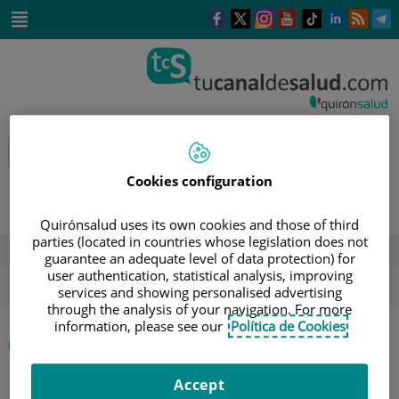
Saltar al contenido
Este
Este
Este
Este
Enlace
Enlace
E
enlace
enlace
enlace
enlace
a
a
a
se
se
se
se
una
una
u
Saltar
abrirá
abrirá
abrirá
abrirá
aplicación
aplicación
a
al
en
en
en
en
externa.
externa.
e
contenido
una
una
una
una
ventana
ventana
ventana
ventana
nueva.
nueva.
nueva.
nueva.
Cookies configuration
Quirónsalud uses its own cookies and those of third
parties (located in countries whose legislation does not
DESTACADOS
guarantee an adequate level of data protection) for
user authentication, statistical analysis, improving
ola de calor
verano
sol
services and showing personalised advertising
through the analysis of your navigation. For more
information, please see our
Política de Cookies
|
INICIO
DIRECTORIO DE PROFESIONALES
|
ROBERTO BELVÍS NIETO
Accept