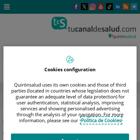
Saltar al contenido
Este
Este
Este
Este
Enlace
Enlace
E
enlace
enlace
enlace
enlace
a
a
a
se
se
se
se
una
una
u
Saltar
abrirá
abrirá
abrirá
abrirá
aplicación
aplicación
a
al
en
en
en
en
externa.
externa.
e
contenido
una
una
una
una
ventana
ventana
ventana
ventana
nueva.
nueva.
nueva.
nueva.
Cookies configuration
Quirónsalud uses its own cookies and those of third
DESTACADOS
parties (located in countries whose legislation does not
guarantee an adequate level of data protection) for
ola de calor
verano
sol
user authentication, statistical analysis, improving
services and showing personalised advertising
through the analysis of your navigation. For more
information, please see our
Política de Cookies
|
INICIO
AGENDA
|
ANÁLITICAS DE SANGRE GRATUITAS EN QUIRÓNSALUD
VALENCIA