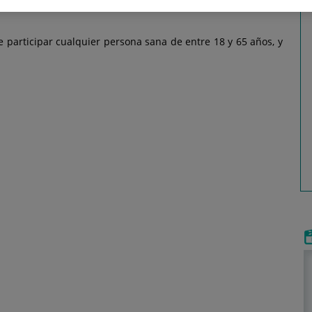
rán en las salas Tenet y Memorial del centro,
de 10.00 a 15.00
 participar cualquier persona sana de entre 18 y 65 años, y