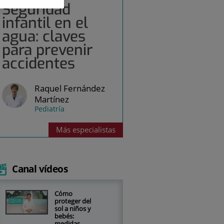
Seguridad
infantil en el
agua: claves
para prevenir
accidentes
Raquel Fernández
Martínez
Pediatría
Más
especialistas
Canal vídeos
Cómo
proteger del
sol a niños y
bebés:
medidas