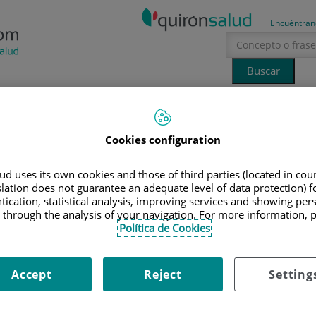
Encuéntran
Tecnología
Canal Ciencia
La voz del especialista
Cookies configuration
erano
sol
DE DONACIÓN DE SANGRE
d uses its own cookies and those of third parties (located in co
slation does not guarantee an adequate level of data protection) f
ación de sangre
tication, statistical analysis, improving services and showing per
 through the analysis of your navigation. For more information, 
Política de Cookies
3 de octubre de 2018
Accept
Reject
Setting
gar una
campaña de donación de sangre
en el
Centro Médico