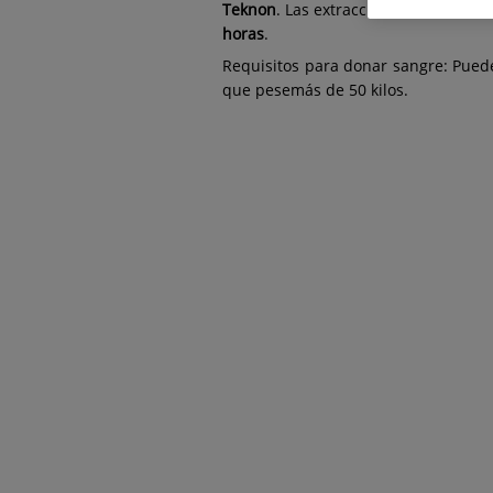
Teknon
. Las extracciones se realiza
horas
.
Requisitos para donar sangre: Puede
que pesemás de 50 kilos.