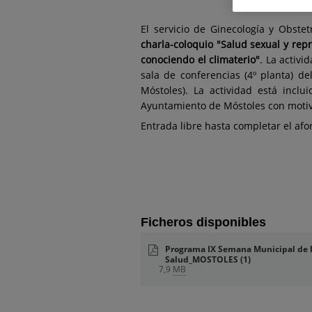
El servicio de Ginecología y Obstet
charla-coloquio "Salud sexual y rep
conociendo el climaterio"
. La activi
sala de conferencias (4º planta) d
Móstoles). La actividad está incl
Ayuntamiento de Móstoles con motiv
Entrada libre hasta completar el af
Ficheros disponibles
Programa IX Semana Municipal de 
Salud_MOSTOLES (1)
7,9
MB