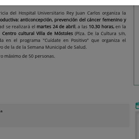
ricia del Hospital Universitario Rey Juan Carlos organiza la
roductiva: anticoncepción, prevención del cáncer femenino y
dad se realizará el
martes 24 de abril
, a las
10.30 horas,
en la
el
Centro cultural Villa de Móstoles
(Plza. De la Cultura s/n,
uida en el programa "Cuídate en Positivo" que organiza el
o de la de la Semana Municipal de Salud.
oro máximo de 50 personas.
la