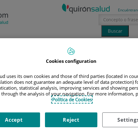
Encuéntran
Tecnología
Canal Ciencia
La voz del especialista
Cookies configuration
erano
sol
LOQUIO SOBRE SALUD SEXUAL Y REPRODUCTIVA.
d uses its own cookies and those of third parties (located in co
slation does not guarantee an adequate level of data protection) f
tication, statistical analysis, improving services and showing per
 sobre salud sexual y
 through the analysis of your navigation. For more information, 
Política de Cookies
Accept
Reject
Setting
 Carlos
24 de abril de 2018