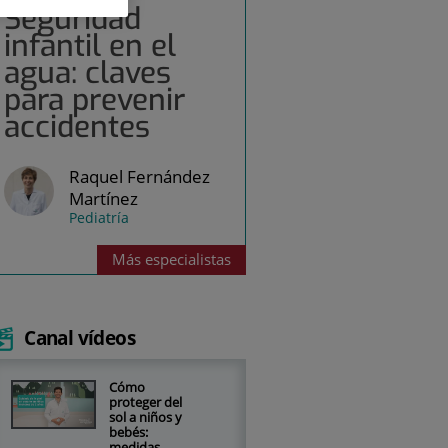
Seguridad
infantil en el
agua: claves
para prevenir
accidentes
Raquel Fernández
Martínez
Pediatría
Más
especialistas
Canal vídeos
Cómo
proteger del
sol a niños y
bebés:
medidas