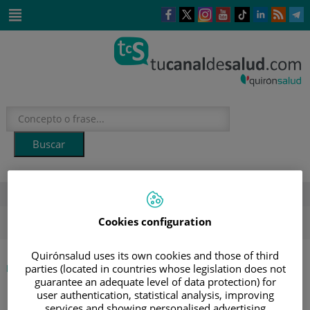
Saltar al contenido
Este
Este
Este
Este
Enlace
Enlace
E
enlace
enlace
enlace
enlace
a
a
a
se
se
se
se
una
una
u
Saltar
abrirá
abrirá
abrirá
abrirá
aplicación
aplicación
a
al
en
en
en
en
externa.
externa.
e
contenido
una
una
una
una
ventana
ventana
ventana
ventana
nueva.
nueva.
nueva.
nueva.
DESTACADOS
ola de calor
verano
sol
hidratación
salud mental
Cookies configuration
Quirónsalud uses its own cookies and those of third
|
INICIO
AGENDA
parties (located in countries whose legislation does not
guarantee an adequate level of data protection) for
|
ESCUELA DE PACIENTES NEUMOLÓGICOS: APNEA
user authentication, statistical analysis, improving
services and showing personalised advertising