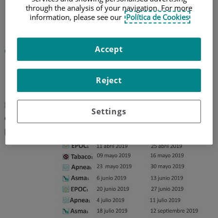
through the analysis of your navigation. For more
Escuela de pacientes
information, please see our
Política de Cookies
neumológicos: Apnea
Accept
Complejo Hospitalario Ruber Juan Bravo
24 de octubre de 2019
Reject
La Escuela
Settings
de
pacientes