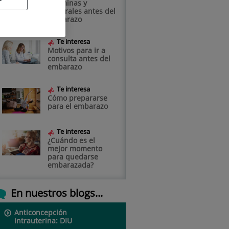
Vitaminas y
minerales antes del
embarazo
Te interesa
Motivos para ir a
consulta antes del
embarazo
Te interesa
Cómo prepararse
para el embarazo
Te interesa
¿Cuándo es el
mejor momento
para quedarse
embarazada?
En nuestros blogs...
Anticoncepción
intrauterina: DIU