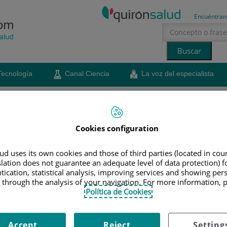
Encuéntran
Tecnología
Canal Ciencia
La voz del especialista
erano
sol
Cookies configuration
as sobre la donación de
d uses its own cookies and those of third parties (located in co
slation does not guarantee an adequate level of data protection) f
tication, statistical analysis, improving services and showing per
 through the analysis of your navigation. For more information, 
a, directora del Laboratorio de Reproducción Asistida
Política de Cookies
 Quirónsalud Donostia, nos explica quién puede donar
ocedimiento
Accept
Reject
Setting