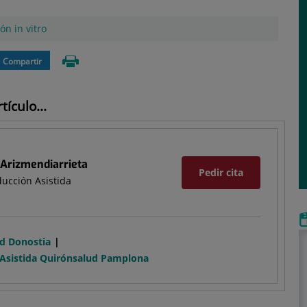
ón in vitro
Compartir
ículo...
Arizmendiarrieta
Pedir cita
ucción Asistida
ud Donostia
 Asistida Quirónsalud Pamplona