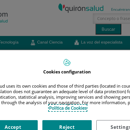
Encuéntran
Tecnología
Canal Ciencia
La voz del especialista
erano
sol
Cookies configuration
juanetes de los pies
d uses its own cookies and those of third parties (located in co
slation does not guarantee an adequate level of data protection) f
tication, statistical analysis, improving services and showing per
cuente de dolor de pies. El doctor Juan Carlos Gómez,
 through the analysis of your navigation. For more information, 
y Cirugía Ortopédica del Hospital Quirónsalud Costa
Política de Cookies
ticas del tratamiento
23 de junio de 2025
Compartir
Accept
Reject
Setting