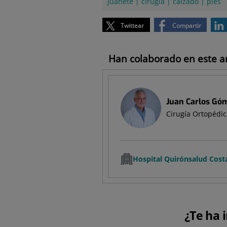
juanete
|
cirugía
|
calzado
|
pìes
Twittear
Compartir
Han colaborado en este art
Juan Carlos Góm
Cirugía Ortopédic
Hospital Quirónsalud Cost
¿Te ha 