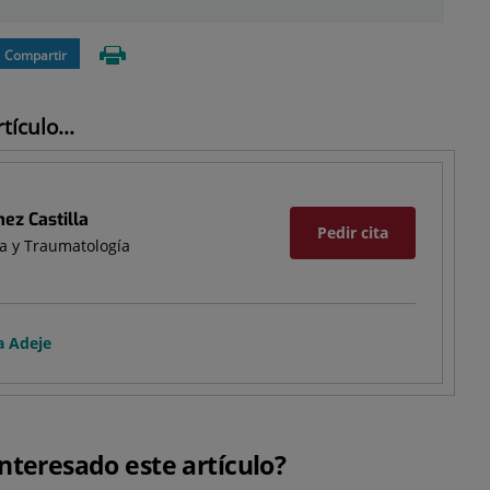
Compartir
ículo...
ez Castilla
Pedir cita
a y Traumatología
a Adeje
interesado este artículo?