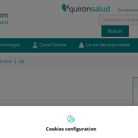
Encuéntran
Tecnología
Canal Ciencia
La voz del especialista
erano
sol
Pautas para comprar el calzado
infantil más adecuado
Atención a las características y a la talla de los
Cookies configuration
zapatos que usan los niños