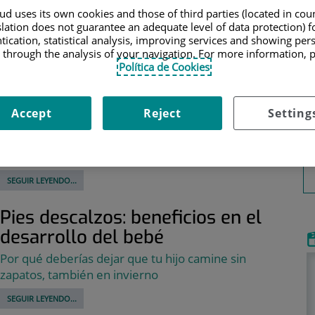
d uses its own cookies and those of third parties (located in co
SEGUIR LEYENDO...
slation does not guarantee an adequate level of data protection) f
tication, statistical analysis, improving services and showing per
Cómo tratar los juanetes de los
 through the analysis of your navigation. For more information, 
Política de Cookies
pies
El juanete es una casa muy frecuente de dolor de
pies. El doctor Juan Carlos Gómez, especialista en
Accept
Reject
Setting
Traumatología y Cirugía Ortopédica del Hospital
Quirónsalud Costa Adeje, nos detalla las
características del tratamiento
SEGUIR LEYENDO...
Pies descalzos: beneficios en el
desarrollo del bebé
Por qué deberías dejar que tu hijo camine sin
zapatos, también en invierno
SEGUIR LEYENDO...