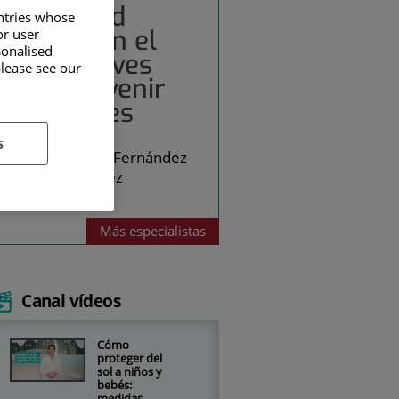
Seguridad
untries whose
infantil en el
or user
sonalised
agua: claves
please see our
para prevenir
accidentes
s
Raquel Fernández
Martínez
Pediatría
Más
especialistas
Canal vídeos
Cómo
proteger del
sol a niños y
bebés:
medidas