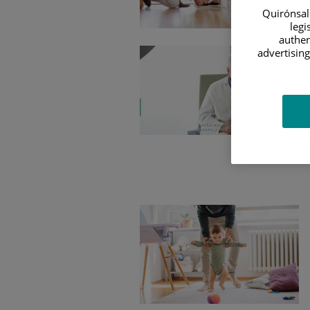
Quirónsalu
legi
authen
advertising