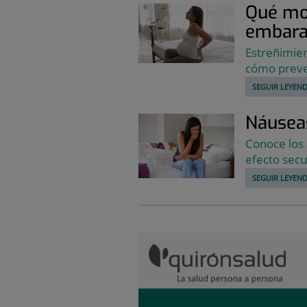
Qué mol
embara
Estreñimie
cómo preven
SEGUIR LEYEND
Náusea
Conoce los
efecto secu
SEGUIR LEYEND