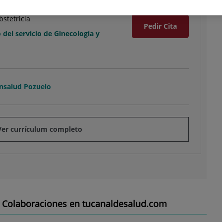
 Henriquez Linares
bstetricia
Pedir Cita
del servicio de Ginecología y
ónsalud Pozuelo
Ver currículum completo
Colaboraciones en tucanaldesalud.com