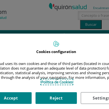
Encuéntran
Tecnología
Canal Ciencia
La voz del especialista
erano
sol
Cookies configuration
IONALES
|
ALEXANDRA EVA HENRIQUEZ LINARES
d uses its own cookies and those of third parties (located in co
slation does not guarantee an adequate level of data protection) f
tication, statistical analysis, improving services and showing per
lexandra Eva Henriquez
 through the analysis of your navigation. For more information, 
Política de Cookies
inares
stetricia y Ginecología
Accept
Reject
Setting