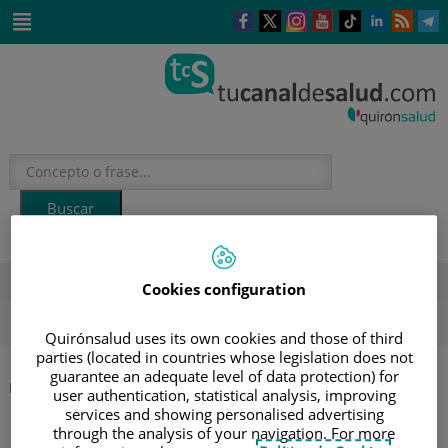
Saltar al contenido
Este
Este
Este
Este
Enlace
Enlace
E
enlace
enlace
enlace
enlace
a
a
a
se
se
se
se
una
una
u
Saltar
abrirá
abrirá
abrirá
abrirá
aplicación
aplicación
a
al
en
en
en
en
externa.
externa.
e
contenido
una
una
una
una
ventana
ventana
ventana
ventana
nueva.
nueva.
nueva.
nueva.
DESTACADOS
Cookies configuration
ola de calor
verano
sol
Quirónsalud uses its own cookies and those of third
parties (located in countries whose legislation does not
guarantee an adequate level of data protection) for
|
INICIO
DIRECTORIO DE PROFESIONALES
user authentication, statistical analysis, improving
|
ANGELES DE LA TRINIDAD CASTEJON GÓMEZ
services and showing personalised advertising
through the analysis of your navigation. For more