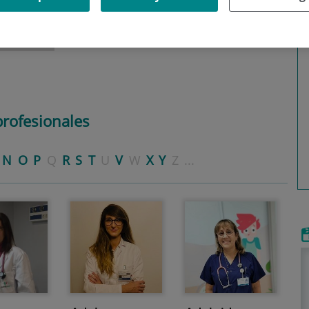
profesionales
N
O
P
Q
R
S
T
U
V
W
X
Y
Z
...