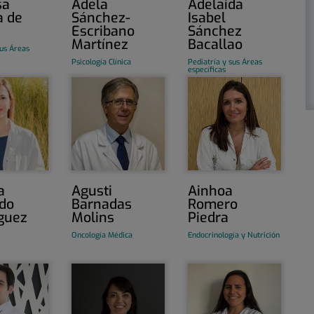
sa
Adela
Adelaida
a de
Sánchez-
Isabel
Escribano
Sánchez
Martínez
Bacallao
sus Áreas
Psicología Clínica
Pediatría y sus Áreas
específicas
a
Agusti
Ainhoa
rdo
Barnadas
Romero
guez
Molins
Piedra
Oncología Médica
Endocrinología y Nutrición