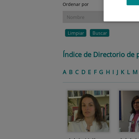
Ordenar por
Limpiar
Buscar
Índice de Directorio de 
A
B
C
D
E
F
G
H
I
J
K
L
M