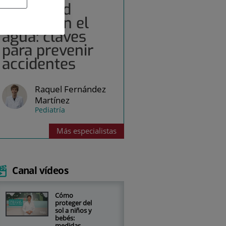
Seguridad
infantil en el
agua: claves
para prevenir
accidentes
Raquel Fernández
Martínez
Pediatría
Más
especialistas
Canal vídeos
Cómo
proteger del
sol a niños y
bebés:
medidas