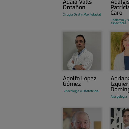
Adaia Valls
Adalgi
Ontañon
Patrici
Caro
Cirugía Oral y Maxilofacial
Pediatría y 
específicas
Adolfo López
Adrian
Gómez
Izquie
Domín
Ginecología y Obstetricia
Alergología