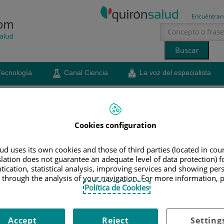
Encuéntran
Tecnología
Canal Ciencia
La voz del especialista
erano
sol
IONALES
Cookies configuration
ofesionales
d uses its own cookies and those of third parties (located in co
slation does not guarantee an adequate level of data protection) f
tication, statistical analysis, improving services and showing per
fesionales
 through the analysis of your navigation. For more information, 
Política de Cookies
Especialidad
Accept
Reject
Setting