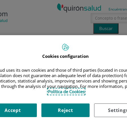
Encuéntran
Tecnología
Canal Ciencia
La voz del especialista
Cookies configuration
erano
sol
IONALES
|
CRISTINA CARAMES SÁNCHEZ
d uses its own cookies and those of third parties (located in co
slation does not guarantee an adequate level of data protection) f
tication, statistical analysis, improving services and showing per
 through the analysis of your navigation. For more information, 
ristina Carames Sánchez
Política de Cookies
cología Médica
Accept
Reject
Setting
ames Sánchez