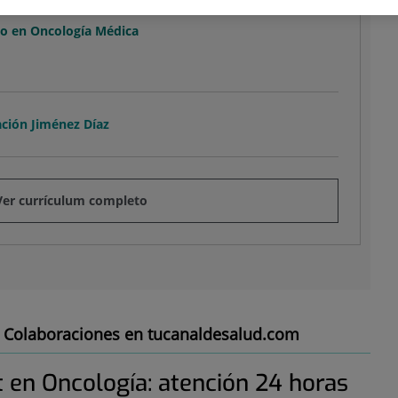
ica
o en Oncología Médica
ación Jiménez Díaz
Ver currículum completo
Colaboraciones en tucanaldesalud.com
 en Oncología: atención 24 horas