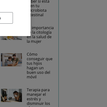
saber si está
bien tu
microbiota
intestinal
s
La importancia
de la citología
en la salud de
la mujer
Cómo
conseguir que
tus hijos
hagan un
buen uso del
móvil
Terapia para
manejar el
estrés y
disminuir los