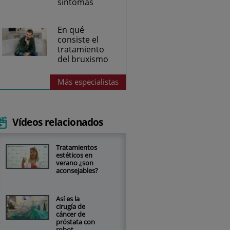
síntomas
En qué
consiste el
tratamiento
del bruxismo
Más
especialistas
Vídeos relacionados
Tratamientos
estéticos en
verano ¿son
aconsejables?
Así es la
cirugía de
cáncer de
próstata con
robot