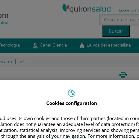
Encuéntran
Tecnología
Canal Ciencia
La voz del especialista
erano
sol
ía
Cookies configuration
 técnicas innovadoras que impulsan los avances en el
d uses its own cookies and those of third parties (located in co
slation does not guarantee an adequate level of data protection) f
tication, statistical analysis, improving services and showing per
Suscripción RSS
 through the analysis of your navigation. For more information, 