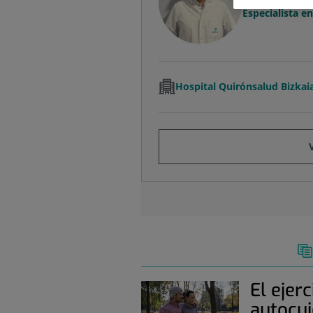
Especialista e
Hospital Quirónsalud Bizkai
El ejer
autocu