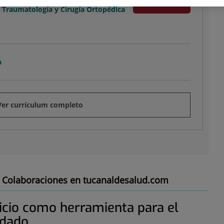
Pedir Cita
n Traumatología y Cirugía Ortopédica
a
Ver currículum completo
Colaboraciones en tucanaldesalud.com
cicio como herramienta para el
idado