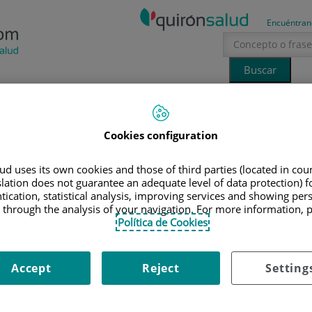
Encuéntran
Tecnología
Canal Ciencia
La voz del especialista
Cookies configuration
erano
sol
hidratación
salud mental
IONALES
|
ÍKER IBOR UREÑA
d uses its own cookies and those of third parties (located in co
slation does not guarantee an adequate level of data protection) f
tication, statistical analysis, improving services and showing per
ker Ibor Ureña
 through the analysis of your navigation. For more information, 
Política de Cookies
rugía Ortopédica y Traumatología
Accept
Reject
Setting
ña
dica y Traumatología